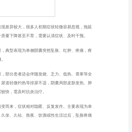
现差异较大，很多人初期症状轻微容易忽视，拖延
子质量下降甚至不育，需要认清症状、及时干预。
，典型表现为单侧阴囊突然坠胀、红肿、疼痛，疼
侧。
，部分患者还会伴随发烧、乏力、低热、畏寒等全
、尿道轻微灼热等排尿不适，阴囊局部皮肤发热、肿
展较快，需及时抗炎治疗。
变而来，症状相对隐匿、反复发作。主要表现为单
，久坐、久站、熬夜、饮酒或性生活过后，坠胀疼痛