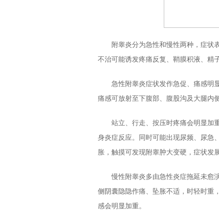
附睾炎分为急性和慢性两种，症状表
不治可能诱发疼痛反复、鞘膜积液、精
急性附睾炎症状发作急促、痛感明显
痛感可放射至下腹部、腹股沟及大腿内
站立、行走、按压时疼痛会明显加重
身炎症反应。同时可能出现尿频、尿急
胀，触摸可发现附睾肿大变硬，症状发
慢性附睾炎多由急性炎症拖延未愈演
侧阴囊隐隐作痛、坠胀不适，时轻时重
感会明显加重。