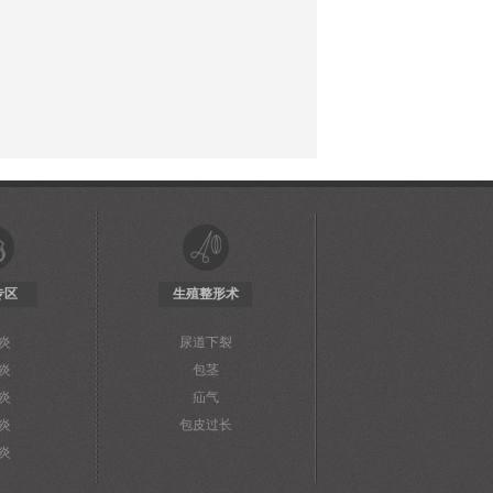
专区
生殖整形术
炎
尿道下裂
炎
包茎
炎
疝气
炎
包皮过长
炎