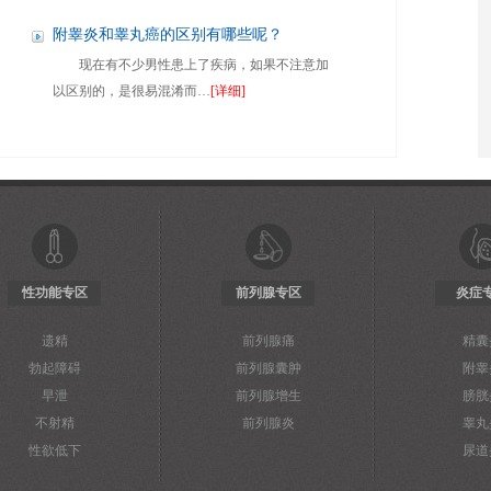
附睾炎和睾丸癌的区别有哪些呢？
现在有不少男性患上了疾病，如果不注意加
以区别的，是很易混淆而…
[详细]
性功能专区
前列腺专区
炎症
遗精
前列腺痛
精囊
勃起障碍
前列腺囊肿
附睾
早泄
前列腺增生
膀胱
不射精
前列腺炎
睾丸
性欲低下
尿道