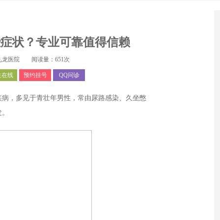
些症状？专业可靠值得信赖
九龙医院 阅读量：
651
次
生在线
预约挂号
QQ问诊
病，多见于青壮年男性，常由尿路感染、久坐憋
发。