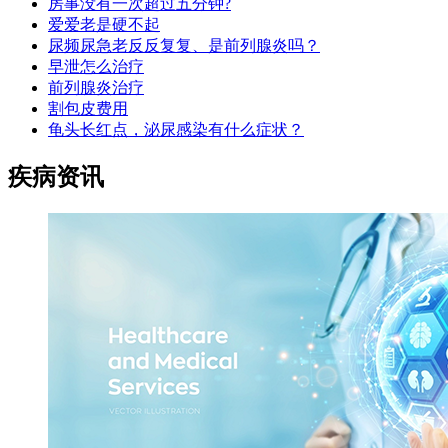
房事没有一次超过五分钟?
爱爱老是硬不起
尿频尿急老反反复复、是前列腺炎吗？
早泄怎么治疗
前列腺炎治疗
割包皮费用
龟头长红点，泌尿感染有什么症状？
疾病资讯