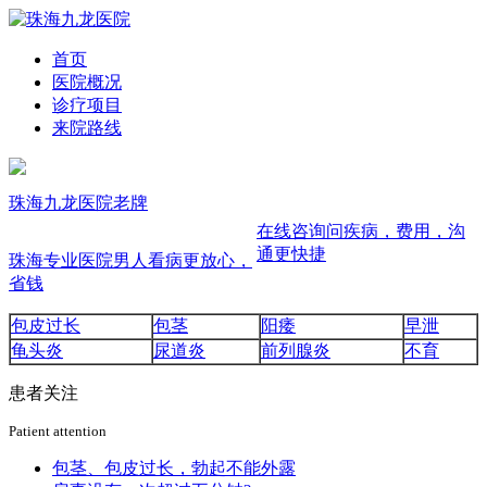
首页
医院概况
诊疗项目
来院路线
珠海九龙医院
老牌
在线咨询
问疾病，费用，沟
通更快捷
珠海专业医院
男人看病更放心，
省钱
包皮过长
包茎
阳痿
早泄
龟头炎
尿道炎
前列腺炎
不育
患者关注
Patient attention
包茎、包皮过长，勃起不能外露